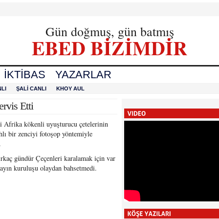
Gün doğmuş, gün batmış
EBED BİZİMDİR
İKTIBAS
YAZARLAR
LI
ŞALI CANLI
KHOY AUL
vis Etti
 Afrika kökenli uyuşturucu çetelerinin
ahlı bir zenciyi fotoşop yöntemiyle
.
birkaç gündür Çeçenleri karalamak için var
 yayın kuruluşu olaydan bahsetmedi.