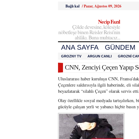
Bağlı kal
/
Pazar, Ağustos 09, 2026
Necip Fazıl
Çölde devesine, kölesiyle
nöbetleşe binen Reisler Reisi'nin
ahlâkı. Buna muhtacız...
ANA SAYFA
GÜNDEM
GROZNY TV
ARGUN CANLI
GROZNI CAN
CNN, Zenciyi Çeçen Yapıp Ser
Uluslararası haber kuruluşu CNN, Fransa’daki
Çeçenlere saldırısıyla ilgili haberinde, eli sil
beyazlatarak “silahlı Çeçen” olarak servis etti
Olay özellikle sosyal medyada tartışılırken, 
gücüyle çalışan yerli ve yabancı hiçbir basın