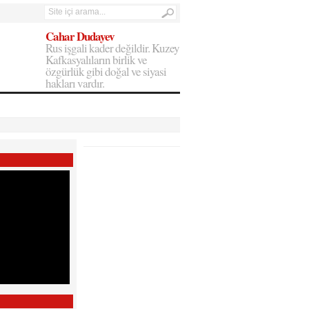
Cahar Dudayev
Rus işgali kader değildir. Kuzey
Kafkasyalıların birlik ve
özgürlük gibi doğal ve siyasi
hakları vardır.