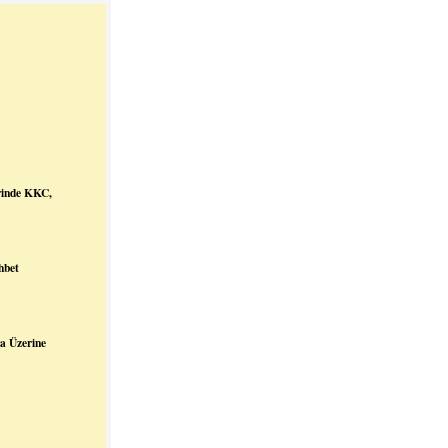
erinde KKC,
hbet
a Üzerine