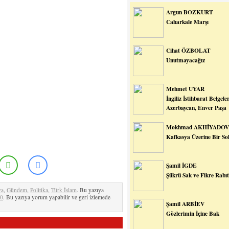
Argun BOZKURT
Caharkale Marşı
Cihat ÖZBOLAT
Unutmayacağız
Mehmet UYAR
İngiliz İstihbarat Belgel
Azerbaycan, Enver Paşa
Mokhmad AKHİYADOV
Kafkasya Üzerine Bir So
Şamil İGDE
Şükrü Sak ve Fikre Rabıt
ya
,
Gündem
,
Politika
,
Türk İslam
. Bu yazıya
.0
. Bu yazıya yorum yapabilir ve geri izlemede
Şamil ARBİEV
Gözlerimin İçine Bak